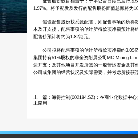
配售股份数目相当于：于本公告日期已发行股份总
1.97%。将予配发及发行的配售股份面值总额将为169
假设配售股份获悉数配售，则配售事项的所得款项
本及开支後，配售事项的估计所得款项净额预计将约
配售价预计将约为1.82港元。
公司拟将配售事项的估计所得款项净额约3.09
集团持有51%股权的非全资附属公司MC Mining
运开支；及其他项目开发所需的一般营运资金及其
公司或集团的经营状况及实际需要，并考虑所接获
上一篇：
海得控制(002184.SZ)：在商业化数据中
未应用