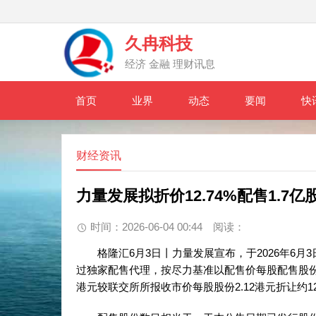
久冉科技
经济 金融 理财讯息
首页
业界
动态
要闻
快
财经资讯
力量发展拟折价12.74%配售1.7亿股
时间：2026-06-04 00:44
阅读：
格隆汇6月3日丨力量发展宣布，于2026年6月
过独家配售代理，按尽力基准以配售价每股配售股份1.
港元较联交所所报收市价每股股份2.12港元折让约12