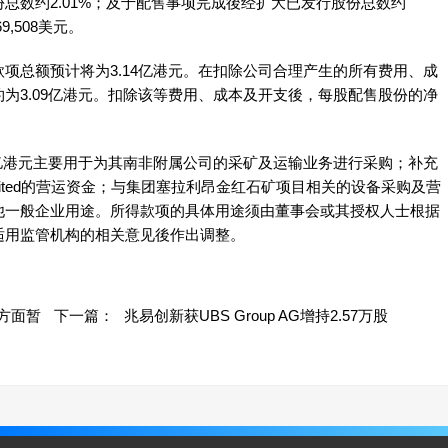
数约2.01%；及于配售事项完成後经扩大已发行股份总数约
,508美元。
总额预计将为3.14亿港元。在扣除公司合理产生的所有费用、成
为3.09亿港元。扣除该等费用、成本及开支後，每股配售股份的净
亿港元主要用于为其南非附属公司的采矿及运输业务进行采购；补充
 Limited的营运资金；与集团塞拉利昂金红石矿项目相关的设备采购及营
他一般企业用途。所得款项的具体用途须由董事会或其授权人士根据
适用监管机构的相关意见後作出调整。
心方面暂
下一篇：
兆易创新获UBS Group AG增持2.57万股