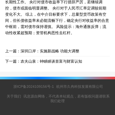
长期性工作。 央行对债市收益率下行措辞严厉，若继续调
控，债市或面临明显调整。 央行对于人民币汇率定调较前期
变化不大。 综上，在中介目标要求下，总量型货币政策有空
间，但长债收益率未必能流畅下行，确定央行对收益率的合意
中枢前，需对债市保持谨慎。 风险提示：海外通胀反弹；流
动性收紧超预期；资管机构恶性去杠杆。
上一篇：
深圳口岸：实施新战略 功能大调整
下一篇：
农夫山泉：钟睒睒谈首富与财富认知
浙ICP备2024109156号-1
杭州市久冉科技发展有限公司
关于我们
讯息源自网络，不代表本站观点，若有版权问题请联系
我们处理