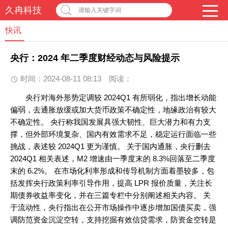
久冉科技
请输入关键字词
快讯
央行：2024 年二季度财经动态与风险提示
时间：2024-08-11 08:13
阅读：
央行对海外形势定调较 2024Q1 有所弱化，指出增长动能
偏弱，去通胀放缓或加大货币政策不确定性，地缘政治有较大
不确定性。 央行称我国发展具强大韧性、巨大潜力和有力支
撑，但外部环境复杂、国内有效需求不足，稳定运行面临一些
挑战，表述较 2024Q1 更为谨慎。 关于国内通胀，央行删去
2024Q1 相关表述，M2 增速由一季度末的 8.3%回落至二季度
末的 6.2%。 在市场化利率形成和传导机制方面着墨较多，包
括发挥央行政策利率引导作用，提高 LPR 报价质量，关注长
期债券收益率变化，并在三篇专栏中分别阐述相关内容。 关
于流动性，央行指出在公开市场操作中逐步增加国债买卖，强
调防范资金沉淀空转，支持挖掘有效信贷需求，防资金空转是